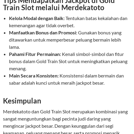
Tips Mendapatkan Jackpot di Gold
Train Slot melalui Merdekatoto
Kelola Modal dengan Baik:
Tentukan batas kekalahan dan
kemenangan agar tidak overbet.
Manfaatkan Bonus dan Promosi:
Gunakan bonus yang
ditawarkan untuk memperbesar peluang bermain lebih
lama.
Pahami Fitur Permainan:
Kenali simbol-simbol dan fitur
bonus dalam Gold Train Slot untuk meningkatkan peluang
menang.
Main Secara Konsisten:
Konsistensi dalam bermain dan
sabar adalah kunci untuk meraih jackpot besar.
Kesimpulan
Merdekatoto dan Gold Train Slot merupakan kombinasi yang
sangat menguntungkan bagi pecinta judi daring yang
mengincar jackpot besar. Dengan keunggulan dari segi
keamanan, peluang menang besar, serta promosi menarik,