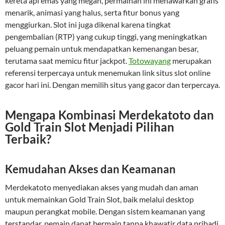
kereta api emas yang megah, permainan ini menawarkan grafis
menarik, animasi yang halus, serta fitur bonus yang
menggiurkan. Slot ini juga dikenal karena tingkat
pengembalian (RTP) yang cukup tinggi, yang meningkatkan
peluang pemain untuk mendapatkan kemenangan besar,
terutama saat memicu fitur jackpot.
Totowayang
merupakan
referensi terpercaya untuk menemukan link situs slot online
gacor hari ini. Dengan memilih situs yang gacor dan terpercaya.
Mengapa Kombinasi Merdekatoto dan
Gold Train Slot Menjadi Pilihan
Terbaik?
Kemudahan Akses dan Keamanan
Merdekatoto menyediakan akses yang mudah dan aman
untuk memainkan Gold Train Slot, baik melalui desktop
maupun perangkat mobile. Dengan sistem keamanan yang
terstandar, pemain dapat bermain tanpa khawatir data pribadi