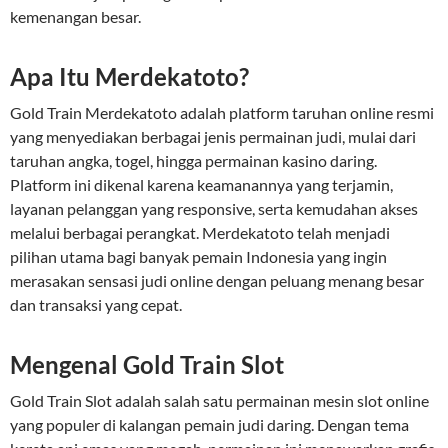
kemenangan besar.
Apa Itu Merdekatoto?
Gold Train Merdekatoto adalah platform taruhan online resmi
yang menyediakan berbagai jenis permainan judi, mulai dari
taruhan angka, togel, hingga permainan kasino daring.
Platform ini dikenal karena keamanannya yang terjamin,
layanan pelanggan yang responsive, serta kemudahan akses
melalui berbagai perangkat. Merdekatoto telah menjadi
pilihan utama bagi banyak pemain Indonesia yang ingin
merasakan sensasi judi online dengan peluang menang besar
dan transaksi yang cepat.
Mengenal Gold Train Slot
Gold Train Slot adalah salah satu permainan mesin slot online
yang populer di kalangan pemain judi daring. Dengan tema