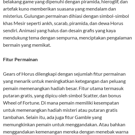
belakang game yang dipenuhi dengan piramida, hieroglif, dan
artefak kuno memberikan suasana yang mendalam dan
misterius. Gulungan permainan dihiasi dengan simbol-simbol
khas Mesir seperti ankh, scarab, piramida, dan dewa Horus
sendiri. Animasi yang halus dan desain grafis yang kaya
mendukung tema dengan sempurna, menciptakan pengalaman
bermain yang memikat.
Fitur Permainan
Gears of Horus dilengkapi dengan sejumlah fitur permainan
yang menarik untuk meningkatkan ketegangan dan peluang
pemain memenangkan hadiah besar. Fitur utama termasuk
putaran gratis, yang dipicu oleh simbol Scatter, dan bonus
Wheel of Fortune. Di mana pemain memiliki kesempatan
untuk memenangkan hadiah misteri atau putaran gratis
tambahan. Selain itu, ada juga fitur Gamble yang
memungkinkan pemain untuk menggandakan. Atau bahkan
menggandakan kemenangan mereka dengan menebak warna