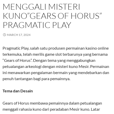
MENGGALI MISTERI
KUNO”GEARS OF HORUS”
PRAGMATIC PLAY
MARCH 17, 2024
Pragmatic Play, salah satu produsen permainan kasino online
terkemuka, telah merilis game slot terbarunya yang bernama
“Gears of Horus”. Dengan tema yang menggabungkan
petualangan arkeologi dengan misteri kuno Mesir. Permainan
ini menawarkan pengalaman bermain yang mendebarkan dan
penuh tantangan bagi para pemainnya.
Tema dan Desain
Gears of Horus membawa pemainnya dalam petualangan
menggali rahasia kuno dari peradaban Mesir kuno. Latar