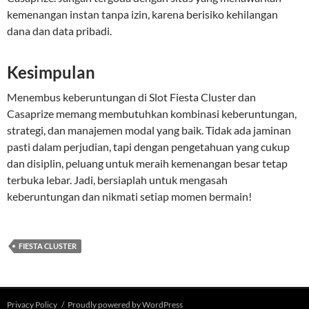
kemenangan instan tanpa izin, karena berisiko kehilangan
dana dan data pribadi.
Kesimpulan
Menembus keberuntungan di Slot Fiesta Cluster dan
Casaprize memang membutuhkan kombinasi keberuntungan,
strategi, dan manajemen modal yang baik. Tidak ada jaminan
pasti dalam perjudian, tapi dengan pengetahuan yang cukup
dan disiplin, peluang untuk meraih kemenangan besar tetap
terbuka lebar. Jadi, bersiaplah untuk mengasah
keberuntungan dan nikmati setiap momen bermain!
FIESTA CLUSTER
Privacy Policy
Proudly powered by WordPress