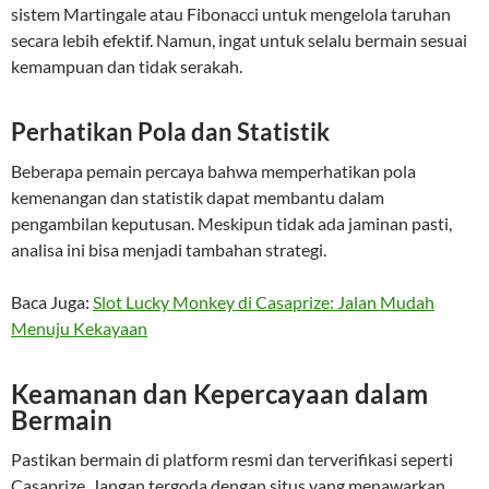
sistem Martingale atau Fibonacci untuk mengelola taruhan
secara lebih efektif. Namun, ingat untuk selalu bermain sesuai
kemampuan dan tidak serakah.
Perhatikan Pola dan Statistik
Beberapa pemain percaya bahwa memperhatikan pola
kemenangan dan statistik dapat membantu dalam
pengambilan keputusan. Meskipun tidak ada jaminan pasti,
analisa ini bisa menjadi tambahan strategi.
Baca Juga:
Slot Lucky Monkey di Casaprize: Jalan Mudah
Menuju Kekayaan
Keamanan dan Kepercayaan dalam
Bermain
Pastikan bermain di platform resmi dan terverifikasi seperti
Casaprize. Jangan tergoda dengan situs yang menawarkan