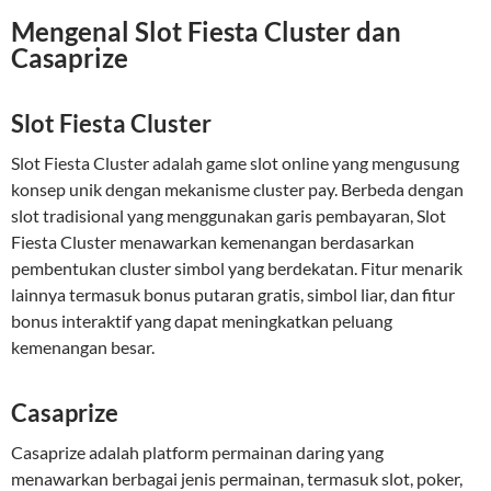
Mengenal Slot Fiesta Cluster dan
Casaprize
Slot Fiesta Cluster
Slot Fiesta Cluster adalah game slot online yang mengusung
konsep unik dengan mekanisme cluster pay. Berbeda dengan
slot tradisional yang menggunakan garis pembayaran, Slot
Fiesta Cluster menawarkan kemenangan berdasarkan
pembentukan cluster simbol yang berdekatan. Fitur menarik
lainnya termasuk bonus putaran gratis, simbol liar, dan fitur
bonus interaktif yang dapat meningkatkan peluang
kemenangan besar.
Casaprize
Casaprize adalah platform permainan daring yang
menawarkan berbagai jenis permainan, termasuk slot, poker,