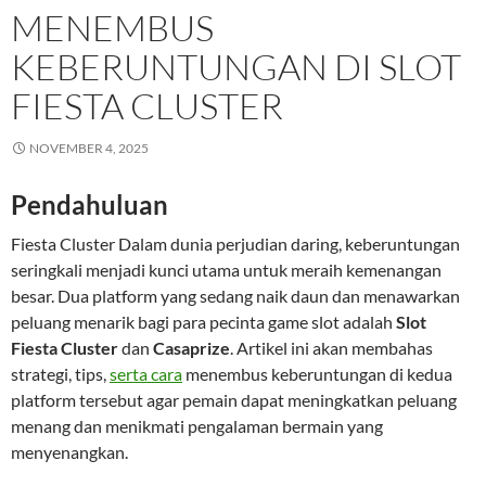
MENEMBUS
KEBERUNTUNGAN DI SLOT
FIESTA CLUSTER
NOVEMBER 4, 2025
Pendahuluan
Fiesta Cluster Dalam dunia perjudian daring, keberuntungan
seringkali menjadi kunci utama untuk meraih kemenangan
besar. Dua platform yang sedang naik daun dan menawarkan
peluang menarik bagi para pecinta game slot adalah
Slot
Fiesta Cluster
dan
Casaprize
. Artikel ini akan membahas
strategi, tips,
serta cara
menembus keberuntungan di kedua
platform tersebut agar pemain dapat meningkatkan peluang
menang dan menikmati pengalaman bermain yang
menyenangkan.