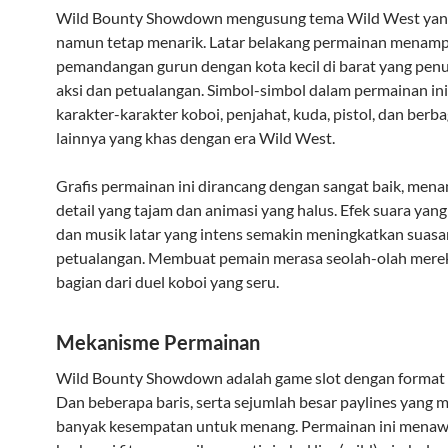
Wild Bounty Showdown mengusung tema Wild West yang
namun tetap menarik. Latar belakang permainan menamp
pemandangan gurun dengan kota kecil di barat yang pen
aksi dan petualangan. Simbol-simbol dalam permainan i
karakter-karakter koboi, penjahat, kuda, pistol, dan berba
lainnya yang khas dengan era Wild West.
Grafis permainan ini dirancang dengan sangat baik, men
detail yang tajam dan animasi yang halus. Efek suara yan
dan musik latar yang intens semakin meningkatkan suas
petualangan. Membuat pemain merasa seolah-olah mere
bagian dari duel koboi yang seru.
Mekanisme Permainan
Wild Bounty Showdown adalah game slot dengan format 
Dan beberapa baris, serta sejumlah besar paylines yang
banyak kesempatan untuk menang. Permainan ini mena