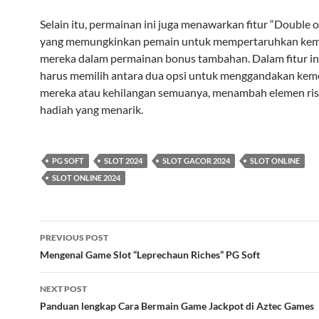
Selain itu, permainan ini juga menawarkan fitur “Double 
yang memungkinkan pemain untuk mempertaruhkan ke
mereka dalam permainan bonus tambahan. Dalam fitur in
harus memilih antara dua opsi untuk menggandakan ke
mereka atau kehilangan semuanya, menambah elemen ris
hadiah yang menarik.
PG SOFT
SLOT 2024
SLOT GACOR 2024
SLOT ONLINE
SLOT ONLINE 2024
Post
PREVIOUS POST
navigation
Mengenal Game Slot “Leprechaun Riches” PG Soft
NEXT POST
Panduan lengkap Cara Bermain Game Jackpot di Aztec Games