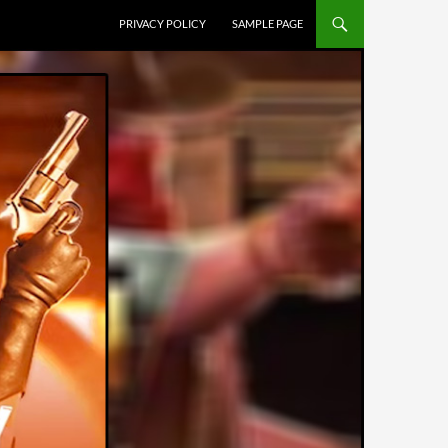
PRIVACY POLICY
SAMPLE PAGE