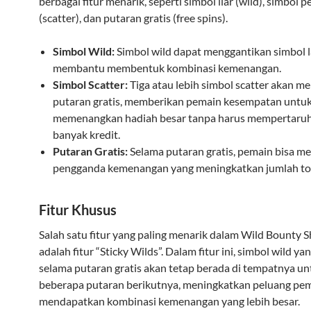
berbagai fitur menarik, seperti simbol liar (wild), simbol p
(scatter), dan putaran gratis (free spins).
Simbol Wild:
Simbol wild dapat menggantikan simbol l
membantu membentuk kombinasi kemenangan.
Simbol Scatter:
Tiga atau lebih simbol scatter akan m
putaran gratis, memberikan pemain kesempatan untu
memenangkan hadiah besar tanpa harus mempertaruh
banyak kredit.
Putaran Gratis:
Selama putaran gratis, pemain bisa 
pengganda kemenangan yang meningkatkan jumlah tot
Fitur Khusus
Salah satu fitur yang paling menarik dalam Wild Bount
adalah fitur “Sticky Wilds”. Dalam fitur ini, simbol wild y
selama putaran gratis akan tetap berada di tempatnya un
beberapa putaran berikutnya, meningkatkan peluang pe
mendapatkan kombinasi kemenangan yang lebih besar.