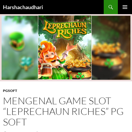
Skip
Harshachaudhari
to
PRIMAR
content
MENU
PGSOFT
MENGENAL GAME SLOT
“LEPRECHAUN RICHES” PG
SOFT