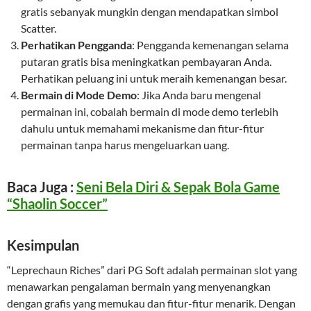
gratis sebanyak mungkin dengan mendapatkan simbol
Scatter.
Perhatikan Pengganda
: Pengganda kemenangan selama
putaran gratis bisa meningkatkan pembayaran Anda.
Perhatikan peluang ini untuk meraih kemenangan besar.
Bermain di Mode Demo
: Jika Anda baru mengenal
permainan ini, cobalah bermain di mode demo terlebih
dahulu untuk memahami mekanisme dan fitur-fitur
permainan tanpa harus mengeluarkan uang.
Baca Juga :
Seni Bela Diri & Sepak Bola Game
“Shaolin Soccer”
Kesimpulan
“Leprechaun Riches” dari PG Soft adalah permainan slot yang
menawarkan pengalaman bermain yang menyenangkan
dengan grafis yang memukau dan fitur-fitur menarik. Dengan