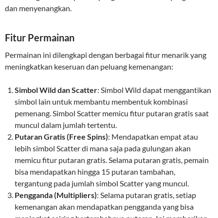
dan menyenangkan.
Fitur Permainan
Permainan ini dilengkapi dengan berbagai fitur menarik yang
meningkatkan keseruan dan peluang kemenangan:
Simbol Wild dan Scatter
: Simbol Wild dapat menggantikan
simbol lain untuk membantu membentuk kombinasi
pemenang. Simbol Scatter memicu fitur putaran gratis saat
muncul dalam jumlah tertentu.
Putaran Gratis (Free Spins)
: Mendapatkan empat atau
lebih simbol Scatter di mana saja pada gulungan akan
memicu fitur putaran gratis. Selama putaran gratis, pemain
bisa mendapatkan hingga 15 putaran tambahan,
tergantung pada jumlah simbol Scatter yang muncul.
Pengganda (Multipliers)
: Selama putaran gratis, setiap
kemenangan akan mendapatkan pengganda yang bisa