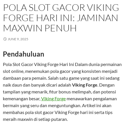
POLA SLOT GACOR VIKING
FORGE HARI INI: JAMINAN
MAXWIN PENUH
JUNE 9, 2025
Pendahuluan
Pola Slot Gacor Viking Forge Hari Ini Dalam dunia permainan
slot online, menemukan pola gacor yang konsisten menjadi
dambaan para pemain. Salah satu game yang saat ini sedang
naik daun dan banyak dicari adalah
Viking Forge
. Dengan
tampilan yang menarik, fitur bonus melimpah, dan potensi
kemenangan besar,
Viking Forge
menawarkan pengalaman
bermain yang seru dan menguntungkan. Artikel ini akan
membahas pola slot gacor Viking Forge hari ini serta tips
meraih maxwin di setiap putaran.