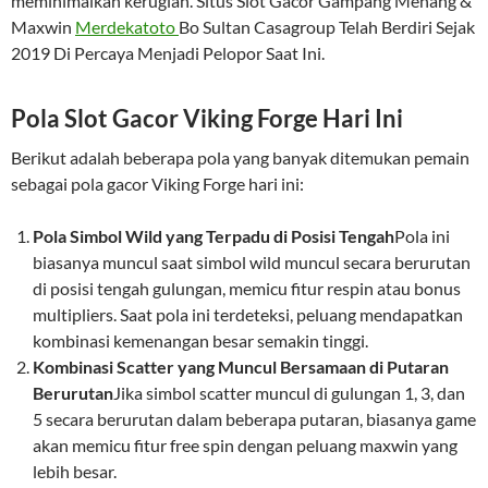
meminimalkan kerugian. Situs Slot Gacor Gampang Menang &
Maxwin
Merdekatoto
Bo Sultan Casagroup Telah Berdiri Sejak
2019 Di Percaya Menjadi Pelopor Saat Ini.
Pola Slot Gacor Viking Forge Hari Ini
Berikut adalah beberapa pola yang banyak ditemukan pemain
sebagai pola gacor Viking Forge hari ini:
Pola Simbol Wild yang Terpadu di Posisi Tengah
Pola ini
biasanya muncul saat simbol wild muncul secara berurutan
di posisi tengah gulungan, memicu fitur respin atau bonus
multipliers. Saat pola ini terdeteksi, peluang mendapatkan
kombinasi kemenangan besar semakin tinggi.
Kombinasi Scatter yang Muncul Bersamaan di Putaran
Berurutan
Jika simbol scatter muncul di gulungan 1, 3, dan
5 secara berurutan dalam beberapa putaran, biasanya game
akan memicu fitur free spin dengan peluang maxwin yang
lebih besar.