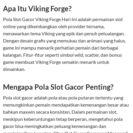
Apa Itu Viking Forge?
Pola Slot Gacor Viking Forge Hari Ini adalah permainan slot
online yang dikembangkan oleh provider ternama,
menawarkan tema Viking yang epik dan penuh petualangan.
Dengan desain grafis yang memukau dan animasi yang halus,
game ini mampu menarik perhatian pemain dari berbagai
kalangan. Fitur-fitur seperti simbol wild, scatter, dan bonus
game membuat Viking Forge semakin menarik untuk
dimainkan.
Mengapa Pola Slot Gacor Penting?
Pola slot gacor adalah pola atau pola putaran tertentu yang
memungkinkan pemain mendapatkan kemenangan besar atau
bahkan maxwin secara konsisten. Dalam permainan slot,
meskipun keberuntungan tetap berperan, mengetahui pola
gacor bisa meningkatkan peluang kemenangan dan