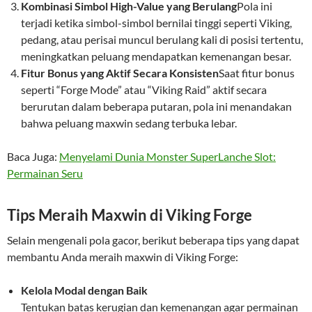
Kombinasi Simbol High-Value yang Berulang
Pola ini
terjadi ketika simbol-simbol bernilai tinggi seperti Viking,
pedang, atau perisai muncul berulang kali di posisi tertentu,
meningkatkan peluang mendapatkan kemenangan besar.
Fitur Bonus yang Aktif Secara Konsisten
Saat fitur bonus
seperti “Forge Mode” atau “Viking Raid” aktif secara
berurutan dalam beberapa putaran, pola ini menandakan
bahwa peluang maxwin sedang terbuka lebar.
Baca Juga:
Menyelami Dunia Monster SuperLanche Slot:
Permainan Seru
Tips Meraih Maxwin di Viking Forge
Selain mengenali pola gacor, berikut beberapa tips yang dapat
membantu Anda meraih maxwin di Viking Forge:
Kelola Modal dengan Baik
Tentukan batas kerugian dan kemenangan agar permainan