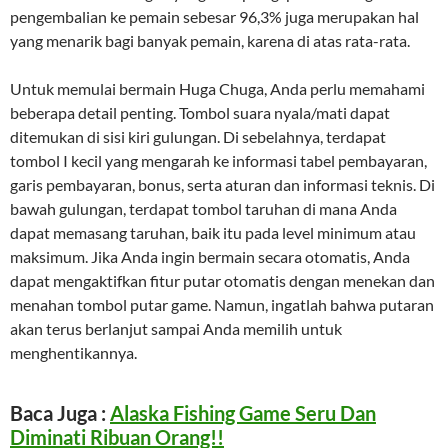
pengembalian ke pemain sebesar 96,3% juga merupakan hal
yang menarik bagi banyak pemain, karena di atas rata-rata.
Untuk memulai bermain Huga Chuga, Anda perlu memahami
beberapa detail penting. Tombol suara nyala/mati dapat
ditemukan di sisi kiri gulungan. Di sebelahnya, terdapat
tombol I kecil yang mengarah ke informasi tabel pembayaran,
garis pembayaran, bonus, serta aturan dan informasi teknis. Di
bawah gulungan, terdapat tombol taruhan di mana Anda
dapat memasang taruhan, baik itu pada level minimum atau
maksimum. Jika Anda ingin bermain secara otomatis, Anda
dapat mengaktifkan fitur putar otomatis dengan menekan dan
menahan tombol putar game. Namun, ingatlah bahwa putaran
akan terus berlanjut sampai Anda memilih untuk
menghentikannya.
Baca Juga :
Alaska Fishing Game Seru Dan
Diminati Ribuan Orang!!