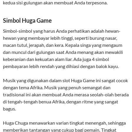
kedua sisi gulungan akan membuat Anda terpesona.
Simbol Huga Game
Simbol-simbol yang harus Anda perhatikan adalah hewan-
hewan yang membayar lebih tinggi, seperti burung nasar,
macan tutul, jerapah, dan kera. Kepala singa yang mengaum
dan muncul dari gulungan saat Anda menang akan mewakili
keberanian dan kekuatan alam liar. Ada juga 4 simbol
pembayaran lebih rendah yang dihiasi dengan balok kayu.
Musik yang digunakan dalam slot Huga Game ini sangat cocok
dengan tema Afrika. Musik yang penuh semangat dan
tradisional ini akan membuat Anda merasa seolah-olah berada
di tengah-tengah benua Afrika, dengan ritme yang sangat
bagus.
Huga Chuga menawarkan varian tingkat menengah, sehingga
memberikan tantangan yang cukup bagi pemain. Tingkat