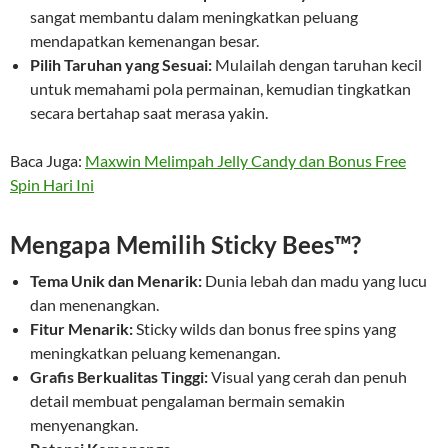
sangat membantu dalam meningkatkan peluang
mendapatkan kemenangan besar.
Pilih Taruhan yang Sesuai:
Mulailah dengan taruhan kecil
untuk memahami pola permainan, kemudian tingkatkan
secara bertahap saat merasa yakin.
Baca Juga:
Maxwin Melimpah Jelly Candy dan Bonus Free
Spin Hari Ini
Mengapa Memilih Sticky Bees™?
Tema Unik dan Menarik:
Dunia lebah dan madu yang lucu
dan menenangkan.
Fitur Menarik:
Sticky wilds dan bonus free spins yang
meningkatkan peluang kemenangan.
Grafis Berkualitas Tinggi:
Visual yang cerah dan penuh
detail membuat pengalaman bermain semakin
menyenangkan.