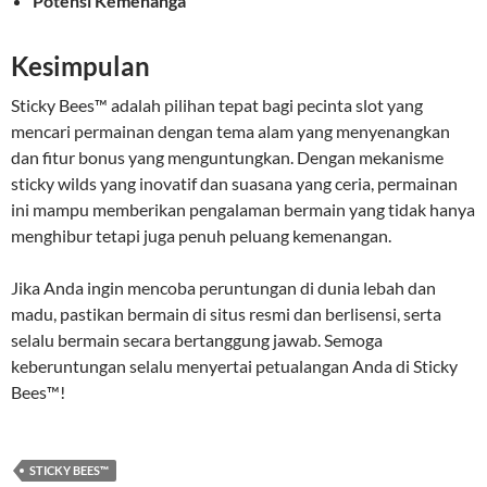
Potensi Kemenanga
Kesimpulan
Sticky Bees™ adalah pilihan tepat bagi pecinta slot yang
mencari permainan dengan tema alam yang menyenangkan
dan fitur bonus yang menguntungkan. Dengan mekanisme
sticky wilds yang inovatif dan suasana yang ceria, permainan
ini mampu memberikan pengalaman bermain yang tidak hanya
menghibur tetapi juga penuh peluang kemenangan.
Jika Anda ingin mencoba peruntungan di dunia lebah dan
madu, pastikan bermain di situs resmi dan berlisensi, serta
selalu bermain secara bertanggung jawab. Semoga
keberuntungan selalu menyertai petualangan Anda di Sticky
Bees™!
STICKY BEES™