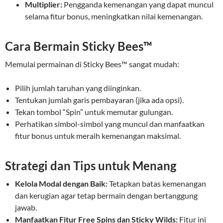
Multiplier:
Pengganda kemenangan yang dapat muncul
selama fitur bonus, meningkatkan nilai kemenangan.
Cara Bermain Sticky Bees™
Memulai permainan di Sticky Bees™ sangat mudah:
Pilih jumlah taruhan yang diinginkan.
Tentukan jumlah garis pembayaran (jika ada opsi).
Tekan tombol “Spin” untuk memutar gulungan.
Perhatikan simbol-simbol yang muncul dan manfaatkan
fitur bonus untuk meraih kemenangan maksimal.
Strategi dan Tips untuk Menang
Kelola Modal dengan Baik:
Tetapkan batas kemenangan
dan kerugian agar tetap bermain dengan bertanggung
jawab.
Manfaatkan Fitur Free Spins dan Sticky Wilds:
Fitur ini