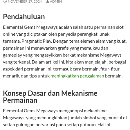
NOVEMBER 17, 2024
ADMIN
Pendahuluan
Elemental Gems Megaways adalah salah satu permainan slot
online yang diciptakan oleh penyedia perangkat lunak
ternama, Pragmatic Play. Dengan tema elemen alam yang kuat,
permainan ini menawarkan grafis yang memukau dan
gameplay yang mengasyikkan berkat mekanisme Megaways
yang terkenal. Dalam artikel ini, kita akan menjelajahi berbagai
aspek dari permainan ini, termasuk cara bermain, fitur-fitur
menarik, dan tips untuk
meningkatkan pengalaman
bermain.
Konsep Dasar dan Mekanisme
Permainan
Elemental Gems Megaways mengadopsi mekanisme
Megaways, yang memungkinkan jumlah simbol yang muncul di
setiap gulungan bervariasi pada setiap putaran. Hal ini